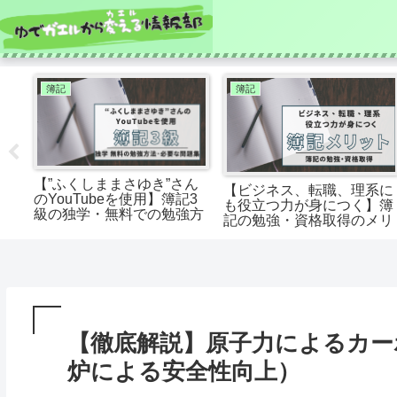
簿記
簿記
【”ふくしままさゆき”さん
仕事
【ビジネス、転職、理系に
のYouTubeを使用】簿記3
イル
も役立つ力が身につく】簿
級の独学・無料での勉強方
スマ
記の勉強・資格取得のメリ
法・必要な問題集
！）
ット！
【徹底解説】原子力によるカー
炉による安全性向上）