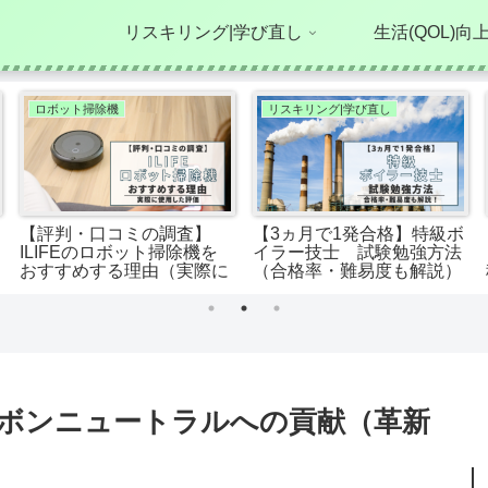
リスキリング|学び直し
生活(QOL)向
ロボット掃除機
リスキリング|学び直し
【評判・口コミの調査】
【3ヵ月で1発合格】特級ボ
ILIFEのロボット掃除機を
イラー技士 試験勉強方法
おすすめする理由（実際に
（合格率・難易度も解説）
使用した評価）
ボンニュートラルへの貢献（革新