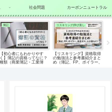
上
社会問題
カーボンニュートラル
簿記
リスキリング|学び直し
【初心者にもわかりやす
【リスキリング】資格取得
【
く】簿記の資格ってなに？
の勉強法と参考書紹介まと
マ
種類（商業簿記・工業簿
め（簿記、FP、ボイラー、
（
記）の違い
高圧ガス、エネ管など）
X
底