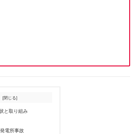
次
状と取り組み
力発電所事故