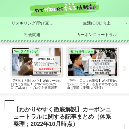
リスキリング|学び直し
生活(QOL)向上
社会問題
カーボンニュートラル
Webライティング
モバイルモニター
簿
格率
【評判は？怪しい？】Withマーケの
【評判・口コミの調査】WINTENの
【ビ
試験
口コミを検証！（2023年投稿の
モバイルモニターをおすすめする理
力が
X（Twitter）・ブログを徹底調査）
由（実際に使用した評価）
得の
【わかりやすく徹底解説】カーボンニ
ュートラルに関する記事まとめ（体系
整理；2022年10月時点）