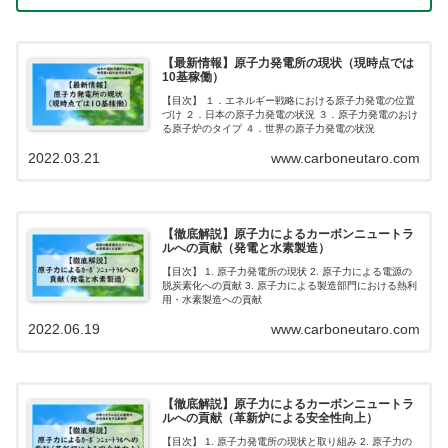
【最新情報】原子力発電所の現状（現時点では
10基稼働）
【目次】 １．エネルギー戦略における原子力発電の位置
づけ ２．日本の原子力発電の状況 ３．原子力発電のおけ
る原子炉のタイプ ４．世界の原子力発電の状況
2022.03.21
www.carboneutaro.com
【徹底解説】原子力によるカーボンニュートラ
ルへの貢献（発電と水素製造）
【目次】 1. 原子力発電所の現状 2. 原子力による電源の
脱炭素化への貢献 3. 原子力による製造部門における熱利
用・水素製造への貢献
2022.06.19
www.carboneutaro.com
【徹底解説】原子力によるカーボンニュートラ
ルへの貢献（革新炉による安全性向上）
【目次】 1. 原子力発電所の現状と取り組み 2. 原子力の