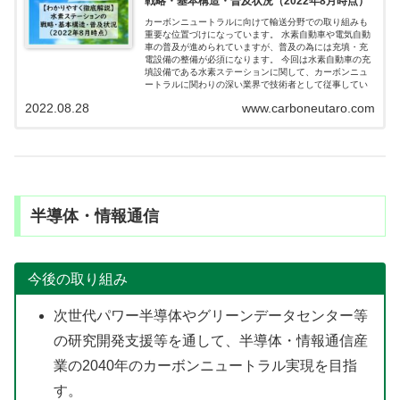
戦略・基本構造・普及状況（2022年8月時点）
カーボンニュートラルに向けて輸送分野での取り組みも
重要な位置づけになっています。 水素自動車や電気自動
車の普及が進められていますが、普及の為には充填・充
電設備の整備が必須になります。 今回は水素自動車の充
填設備である水素ステーションに関して、カーボンニュ
ートラルに関わりの深い業界で技術者として従事してい
る私がわかりやすく解説します。 現状の水素ステーショ
2022.08.28
www.carboneutaro.com
ンの普及状況から、今後伸びてくる企業（メーカー）を
予測することに繋がります。 注目の水素について、日本
の戦略を含めて学んでいきましょう！
半導体・情報通信
今後の取り組み
次世代パワー半導体やグリーンデータセンター等
の研究開発支援等を通して、半導体・情報通信産
業の2040年のカーボンニュートラル実現を目指
す。